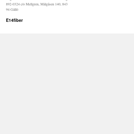
892-0324 c/o Mellgren, Mälgåsen 140, 843
94 Gällö
E14fiber