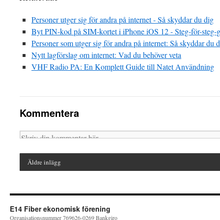
Personer utger sig för andra på internet - Så skyddar du dig
Byt PIN-kod på SIM-kortet i iPhone iOS 12 - Steg-för-steg-
Personer som utger sig för andra på internet: Så skyddar du d
Nytt lagförslag om internet: Vad du behöver veta
VHF Radio PA: En Komplett Guide till Natet Användning
Kommentera
Äldre inlägg
E14 Fiber ekonomisk förening
Organisationsnummer 769626-0269 Bankgiro