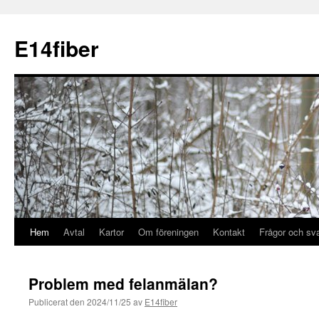
E14fiber
Hem
Avtal
Kartor
Om föreningen
Kontakt
Frågor och sv
Problem med felanmälan?
Publicerat den
2024/11/25
av
E14fiber