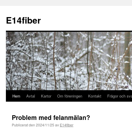
E14fiber
Hem
Avtal
Kartor
Om föreningen
Kontakt
Frågor och sv
Problem med felanmälan?
Publicerat den
2024/11/25
av
E14fiber