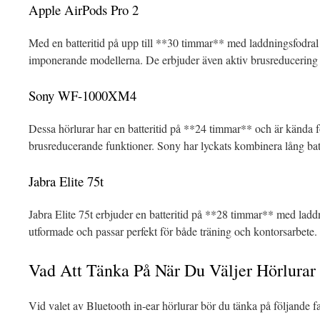
Apple AirPods Pro 2
Med en batteritid på upp till **30 timmar** med laddningsfodral
imponerande modellerna. De erbjuder även aktiv brusreducering vi
Sony WF-1000XM4
Dessa hörlurar har en batteritid på **24 timmar** och är kända fö
brusreducerande funktioner. Sony har lyckats kombinera lång bat
Jabra Elite 75t
Jabra Elite 75t erbjuder en batteritid på **28 timmar** med lad
utformade och passar perfekt för både träning och kontorsarbete.
Vad Att Tänka På När Du Väljer Hörlurar
Vid valet av Bluetooth in-ear hörlurar bör du tänka på följande fa