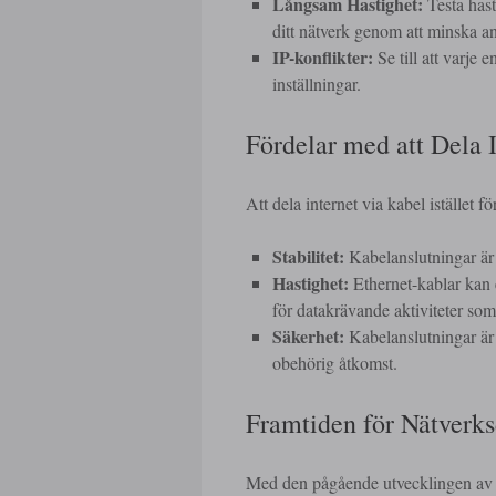
Långsam Hastighet:
Testa hast
ditt nätverk genom att minska an
IP-konflikter:
Se till att varje 
inställningar.
Fördelar med att Dela 
Att dela internet via kabel istället fö
Stabilitet:
Kabelanslutningar är o
Hastighet:
Ethernet-kablar kan e
för datakrävande aktiviteter so
Säkerhet:
Kabelanslutningar är g
obehörig åtkomst.
Framtiden för Nätverk
Med den pågående utvecklingen av tek