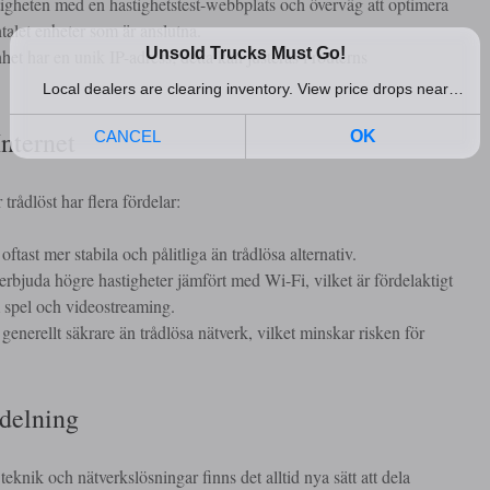
igheten med en hastighetstest-webbplats och överväg att optimera
talet enheter som är anslutna.
enhet har en unik IP-adress; detta kan justeras i routerns
Internet
r trådlöst har flera fördelar:
ftast mer stabila och pålitliga än trådlösa alternativ.
rbjuda högre hastigheter jämfört med Wi-Fi, vilket är fördelaktigt
m spel och videostreaming.
enerellt säkrare än trådlösa nätverk, vilket minskar risken för
sdelning
nik och nätverkslösningar finns det alltid nya sätt att dela