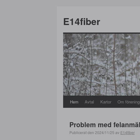
E14fiber
Hem
Avtal
Kartor
Om förening
Problem med felanmä
Publicerat den
2024/11/25
av
E14fiber