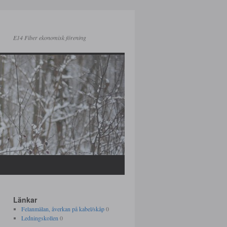
E14 Fiber ekonomisk förening
Länkar
Felanmälan, åverkan på kabel/skåp
0
Ledningskollen
0