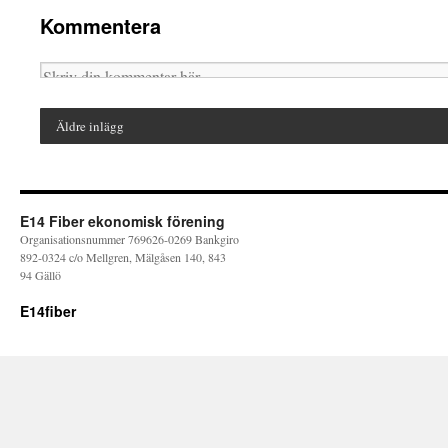
Kommentera
Äldre inlägg
E14 Fiber ekonomisk förening
Organisationsnummer 769626-0269 Bankgiro
892-0324 c/o Mellgren, Mälgåsen 140, 843
94 Gällö
E14fiber