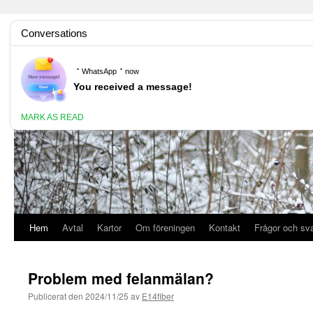
E14fiber
Hem
Avtal
Kartor
Om föreningen
Kontakt
Frågor och sv
Problem med felanmälan?
Publicerat den
2024/11/25
av
E14fiber