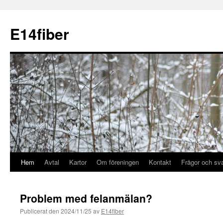
E14fiber
Hem
Avtal
Kartor
Om föreningen
Kontakt
Frågor och sv
Problem med felanmälan?
Publicerat den
2024/11/25
av
E14fiber