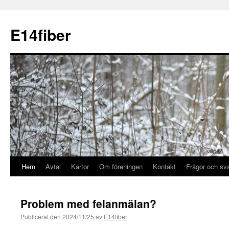
E14fiber
Hem
Avtal
Kartor
Om föreningen
Kontakt
Frågor och sv
Problem med felanmälan?
Publicerat den
2024/11/25
av
E14fiber