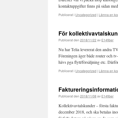
kontaktuppgifter finns på sidan m
Publicerat i
Uncategorized
|
Lämna en ko
För kollektivavtalsk
Publicerat den
2018/11/22
av
E14fiber
Nu har Telia levererat den andra T
Föreningen äger både router och tv-p
hävs pga flytt/försäljning etc. Därf
Publicerat i
Uncategorized
|
Lämna en ko
Faktureringsinformati
Publicerat den
2018/11/08
av
E14fiber
Kollektivavtalskunder – första fakt
december 2018, och ska betalas inom