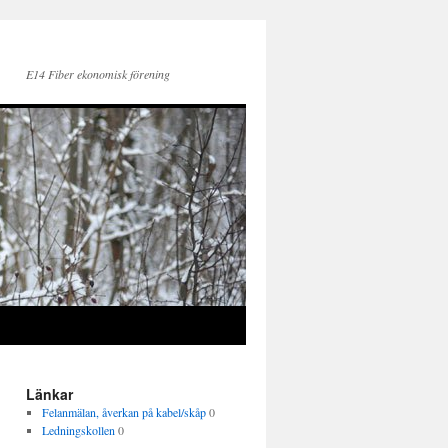
E14 Fiber ekonomisk förening
Länkar
Felanmälan, åverkan på kabel/skåp
0
Ledningskollen
0