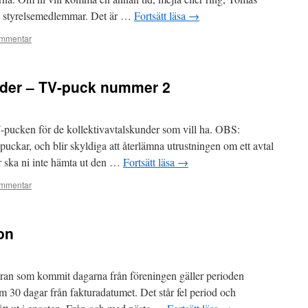
ed styrelsemedlemmar. Det är …
Fortsätt läsa
→
mmentar
under – TV-puck nummer 2
V-pucken för de kollektivavtalskunder som vill ha. OBS:
uckar, och blir skyldiga att återlämna utrustningen om ett avtal
ör ska ni inte hämta ut den …
Fortsätt läsa
→
mmentar
on
uran som kommit dagarna från föreningen gäller perioden
 30 dagar från fakturadatumet. Det står fel period och