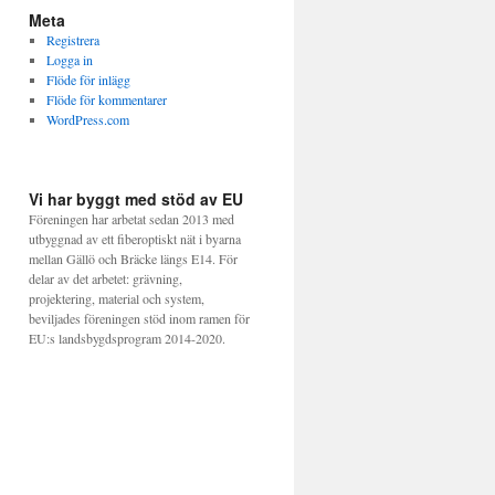
Meta
Registrera
Logga in
Flöde för inlägg
Flöde för kommentarer
WordPress.com
Vi har byggt med stöd av EU
Föreningen har arbetat sedan 2013 med
utbyggnad av ett fiberoptiskt nät i byarna
mellan Gällö och Bräcke längs E14. För
delar av det arbetet: grävning,
projektering, material och system,
beviljades föreningen stöd inom ramen för
EU:s landsbygdsprogram 2014-2020.