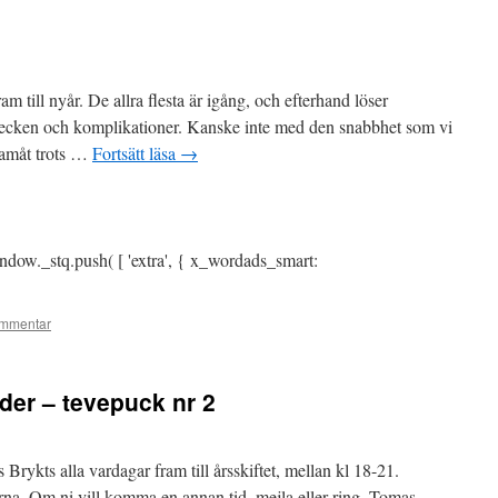
fram till nyår. De allra flesta är igång, och efterhand löser
getecken och komplikationer. Kanske inte med den snabbhet som vi
ramåt trots …
Fortsätt läsa
→
ndow._stq.push( [ 'extra', { x_wordads_smart:
mmentar
der – tevepuck nr 2
ykts alla vardagar fram till årsskiftet, mellan kl 18-21.
erna. Om ni vill komma en annan tid, mejla eller ring, Tomas