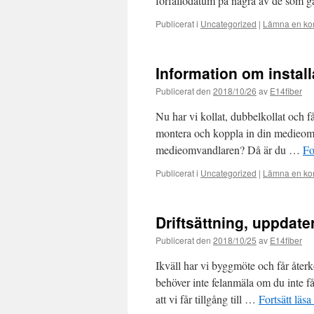
förfallodatum på några av de som g
Publicerat i
Uncategorized
|
Lämna en ko
Information om install
Publicerat den
2018/10/26
av
E14fiber
Nu har vi kollat, dubbelkollat och få
montera och koppla in din medieomv
medieomvandlaren? Då är du …
Fo
Publicerat i
Uncategorized
|
Lämna en ko
Driftsättning, uppdate
Publicerat den
2018/10/25
av
E14fiber
Ikväll har vi byggmöte och får åter
behöver inte felanmäla om du inte få
att vi får tillgång till …
Fortsätt läsa