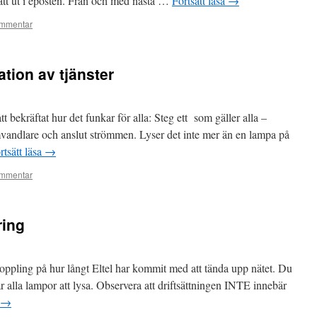
ått ut i eposten. Från och med nästa …
Fortsätt läsa
→
mmentar
ation av tjänster
tt bekräftat hur det funkar för alla: Steg ett som gäller alla –
andlare och anslut strömmen. Lyser det inte mer än en lampa på
rtsätt läsa
→
mmentar
ring
koppling på hur långt Eltel har kommit med att tända upp nätet. Du
r alla lampor att lysa. Observera att driftsättningen INTE innebär
→