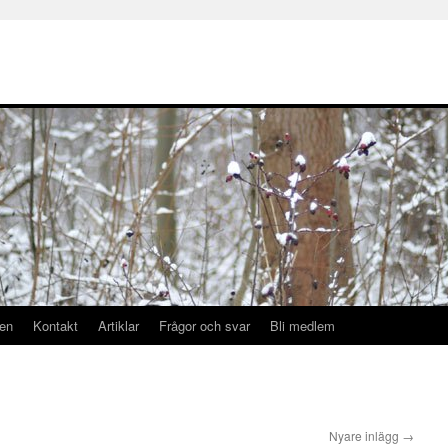
en
Kontakt
Artiklar
Frågor och svar
Bli medlem
Nyare inlägg
→