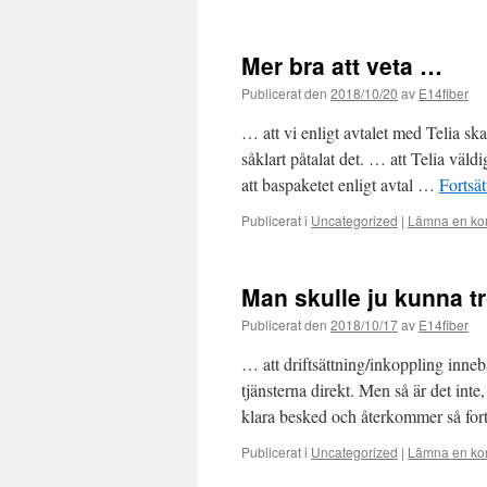
Mer bra att veta …
Publicerat den
2018/10/20
av
E14fiber
… att vi enligt avtalet med Telia s
såklart påtalat det. … att Telia väldi
att baspaketet enligt avtal …
Fortsät
Publicerat i
Uncategorized
|
Lämna en ko
Man skulle ju kunna t
Publicerat den
2018/10/17
av
E14fiber
… att driftsättning/inkoppling innebä
tjänsterna direkt. Men så är det inte
klara besked och återkommer så fo
Publicerat i
Uncategorized
|
Lämna en ko