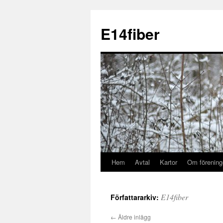
E14fiber
Hem
Avtal
Kartor
Om förening
E14fiber
Författararkiv:
←
Äldre inlägg