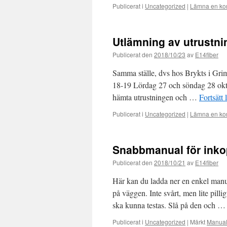
Publicerat i
Uncategorized
|
Lämna en ko
Utlämning av utrustni
Publicerat den
2018/10/23
av
E14fiber
Samma ställe, dvs hos Brykts i Gri
18-19 Lördag 27 och söndag 28 oktob
hämta utrustningen och …
Fortsätt 
Publicerat i
Uncategorized
|
Lämna en ko
Snabbmanual för inko
Publicerat den
2018/10/21
av
E14fiber
Här kan du ladda ner en enkel manua
på väggen. Inte svårt, men lite pilli
ska kunna testas. Slå på den och 
Publicerat i
Uncategorized
|
Märkt
Manual