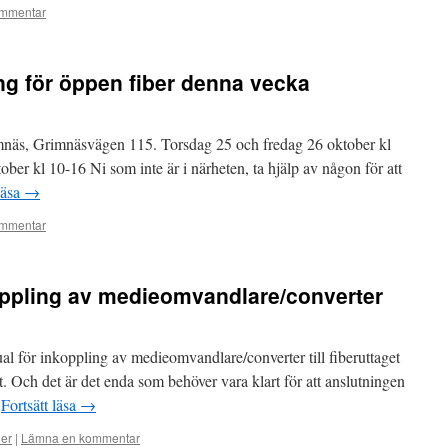
mmentar
ng för öppen fiber denna vecka
mnäs, Grimnäsvägen 115. Torsdag 25 och fredag 26 oktober kl
er kl 10-16 Ni som inte är i närheten, ta hjälp av någon för att
läsa
→
mmentar
ppling av medieomvandlare/converter
l för inkoppling av medieomvandlare/converter till fiberuttaget
gt. Och det är det enda som behöver vara klart för att anslutningen
…
Fortsätt läsa
→
er
|
Lämna en kommentar