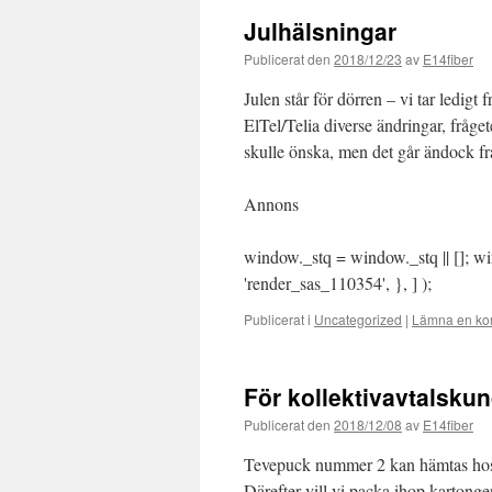
Julhälsningar
Publicerat den
2018/12/23
av
E14fiber
Julen står för dörren – vi tar ledigt 
ElTel/Telia diverse ändringar, frå
skulle önska, men det går ändock f
Annons
window._stq = window._stq || []; wi
'render_sas_110354', }, ] );
Publicerat i
Uncategorized
|
Lämna en ko
För kollektivavtalskun
Publicerat den
2018/12/08
av
E14fiber
Tevepuck nummer 2 kan hämtas hos Br
Därefter vill vi packa ihop kartong