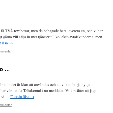
ka få TVÅ teveboxar, men de behagade bara leverera en, och vi har
gt gärna vill sälja in mer tjänster till kollektivavtalskunderna, men
t läsa
→
mmentar
ro …
r att nätet är klart att användas och att vi kan börja nyttja
, har vår lokala Teliakontakt nu meddelat. Vi fortsätter att jaga
rt vi …
Fortsätt läsa
→
mmentar